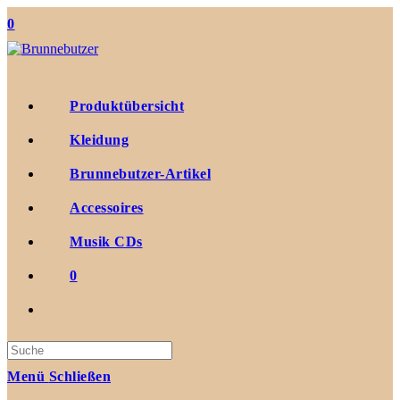
Zum
0
Inhalt
springen
Produktübersicht
Kleidung
Brunnebutzer-Artikel
Accessoires
Musik CDs
0
Suche
nach:
Menü
Schließen