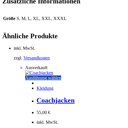
Zusätzliche Informationen
Größe
S, M, L, XL, XXL, XXXL
Ähnliche Produkte
inkl. MwSt.
zzgl.
Versandkosten
Ausverkauft
Dieses
Ausführung wählen
Produkt
weist
Kleidung
mehrere
Varianten
Coachjacken
auf.
Die
55,00
€
Optionen
können
inkl. MwSt.
auf