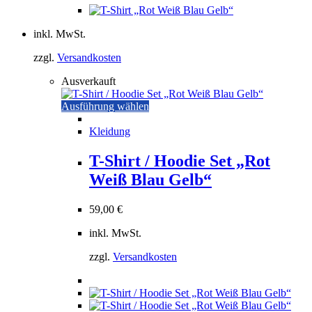
werden
inkl. MwSt.
zzgl.
Versandkosten
Ausverkauft
Dieses
Ausführung wählen
Produkt
weist
Kleidung
mehrere
Varianten
T-Shirt / Hoodie Set „Rot
auf.
Weiß Blau Gelb“
Die
Optionen
können
59,00
€
auf
der
inkl. MwSt.
Produktseite
gewählt
zzgl.
Versandkosten
werden