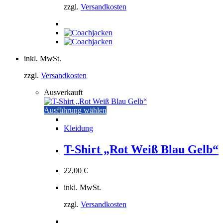
der
zzgl.
Versandkosten
Produktseite
gewählt
werden
inkl. MwSt.
zzgl.
Versandkosten
Ausverkauft
Dieses
Ausführung wählen
Produkt
weist
Kleidung
mehrere
Varianten
T-Shirt „Rot Weiß Blau Gelb“
auf.
Die
22,00
€
Optionen
können
inkl. MwSt.
auf
der
zzgl.
Versandkosten
Produktseite
gewählt