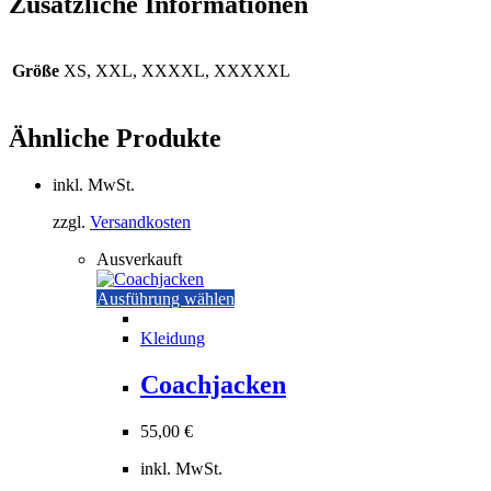
Zusätzliche Informationen
Größe
XS, XXL, XXXXL, XXXXXL
Ähnliche Produkte
inkl. MwSt.
zzgl.
Versandkosten
Ausverkauft
Dieses
Ausführung wählen
Produkt
weist
Kleidung
mehrere
Varianten
Coachjacken
auf.
Die
55,00
€
Optionen
können
inkl. MwSt.
auf