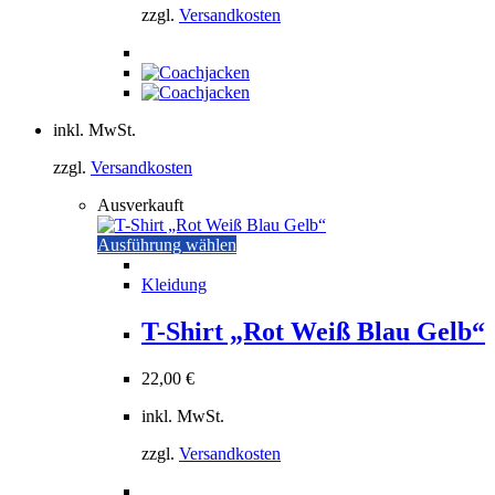
der
zzgl.
Versandkosten
Produktseite
gewählt
werden
inkl. MwSt.
zzgl.
Versandkosten
Ausverkauft
Dieses
Ausführung wählen
Produkt
weist
Kleidung
mehrere
Varianten
T-Shirt „Rot Weiß Blau Gelb“
auf.
Die
22,00
€
Optionen
können
inkl. MwSt.
auf
der
zzgl.
Versandkosten
Produktseite
gewählt