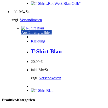
werden
inkl. MwSt.
zzgl.
Versandkosten
Dieses
Ausführung wählen
Produkt
weist
Kleidung
mehrere
Varianten
T-Shirt Blau
auf.
Die
20,00
€
Optionen
können
inkl. MwSt.
auf
der
zzgl.
Versandkosten
Produktseite
gewählt
werden
Produkt-Kategorien