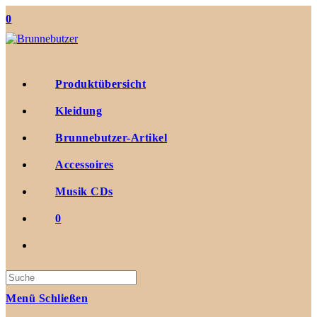
Zum
0
Inhalt
springen
Produktübersicht
Kleidung
Brunnebutzer-Artikel
Accessoires
Musik CDs
0
Suche
nach:
Menü
Schließen